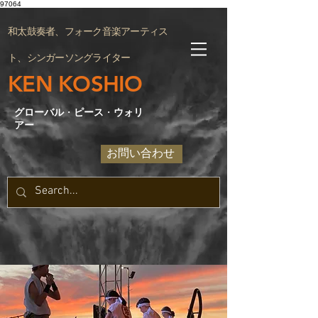
97064
和太鼓奏者、フォーク音楽アーティス
ト、シンガーソングライター
KEN KOSHIO
グローバル
・
ピース
・
ウォリ
アー
お問い合わせ