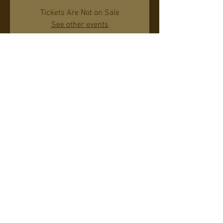
Tickets Are Not on Sale
See other events
日時・場所
2021年10月13日 20:00 – 21:00
Phoenix, 1901N N 19th Ave, Phoenix, AZ 85009,
USA
このイベントをシェア