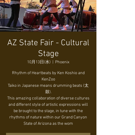
AZ State Fair - Cultural
Stage
10月13日(水)
  |  
Phoenix
Rhythm of Heartbeats by Ken Koshio and
KenZoo
Taiko in Japanese means drumming beats (太
鼓).
This amazing collaboration of diverse cultures
and different style of artistic expressions will
be brought to the stage, in tune with the
rhythms of nature within our Grand Canyon
State of Arizona as the wom