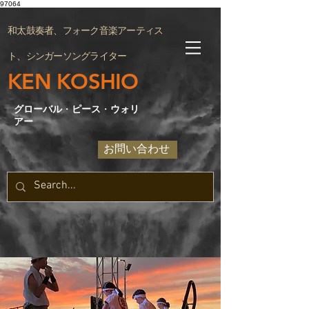
97064
和太鼓奏者、フォーク音楽アーティス
ト、シンガーソングライター
KEN KOSHIO
グローバル
・
ピース
・
ウォリ
アー
お問い合わせ