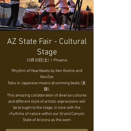
AZ State Fair - Cultural
Stage
10月30日(土)
  |  
Phoenix
Rhythm of Heartbeats by Ken Koshio and
KenZoo
Taiko in Japanese means drumming beats (太
鼓).
This amazing collaboration of diverse cultures
and different style of artistic expressions will
be brought to the stage, in tune with the
rhythms of nature within our Grand Canyon
State of Arizona as the wom