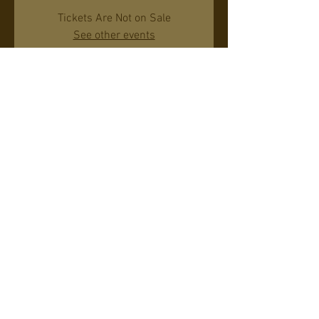
Tickets Are Not on Sale
See other events
日時・場所
2021年10月30日 21:00 – 22:00
Phoenix, 1901N N 19th Ave, Phoenix, AZ 85009,
USA
このイベントをシェア