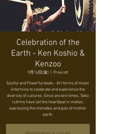
Celebration of the
Earth - Ken Koshio &
Kenzoo
9月16日(金)
  |  
Prescott
Soulful and Powerful beats - Art forms of music
iintertvine to celebrate and experience the
diversity of cultures. Since ancient times, Taiko
rythms have set the heartbeat in motion,
expressing the melodies and puts of mother
earth.
Registration is closed