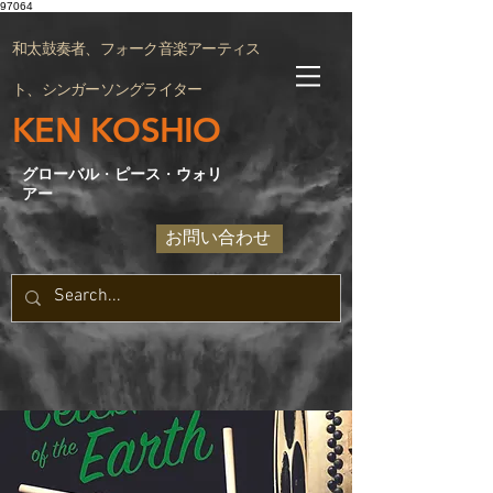
97064
和太鼓奏者、フォーク音楽アーティス
ト、シンガーソングライター
KEN KOSHIO
グローバル
・
ピース
・
ウォリ
アー
お問い合わせ