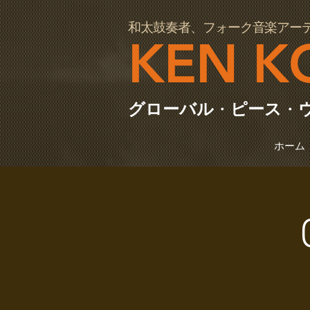
97064
和太鼓奏者、フォーク音楽アー
KEN K
グローバル
・
ピース
・
ホーム