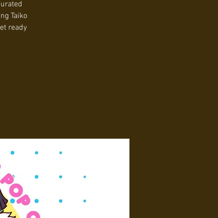
curated
ing Taiko
et ready