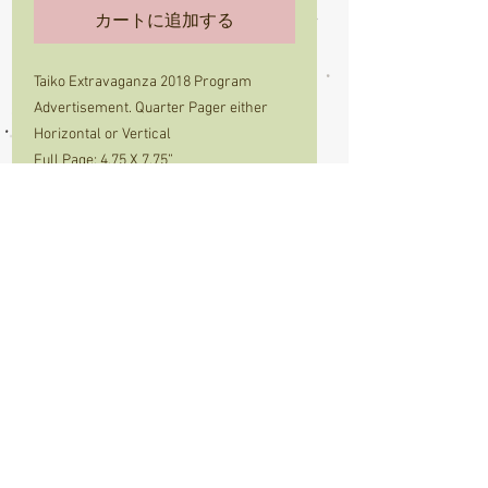
カートに追加する
Taiko Extravaganza 2018 Program
Advertisement. Quarter Pager either
Horizontal or Vertical
Full Page: 4.75 X 7.75”
File Formats:
Artwork must be submitted ONLY as high
resolution (300 dpi) PDF or JPEG with no
bleeds. All photos must be 300 dpi. Ad
material is accepted via email (under
8MB) or on disc. If submitting on a disc,
please clearly label your material with
your company name.
Submit the artwork to
info@kenkoshio.com