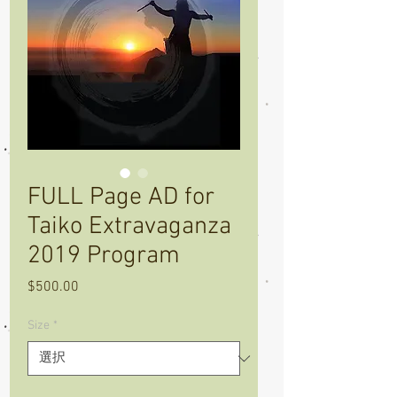
FULL Page AD for
Taiko Extravaganza
2019 Program
$500.00
価
格
Size
*