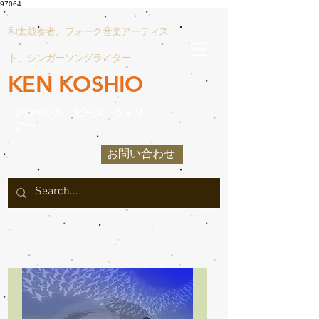
97064
和太鼓奏者、フォーク音楽アーティス
ト、シンガーソングライター
KEN KOSHIO
グローバル
・
ピース
・
ウォリ
アー
お問い合わせ