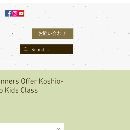
お問い合わせ
h Results
inners Offer Koshio-
o Kids Class