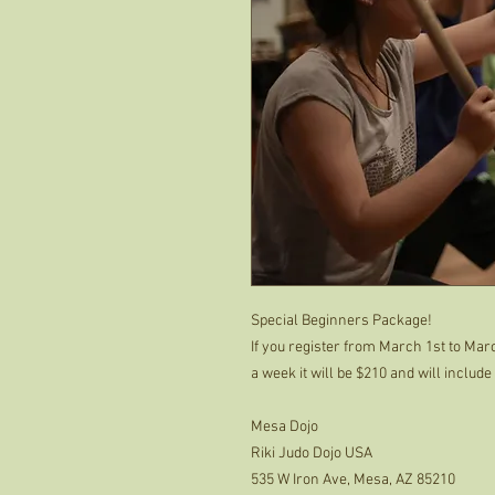
Special Beginners Package!
If you register from March 1st to Ma
a week it will be $210 and will includ
Mesa Dojo
Riki Judo Dojo USA
535 W Iron Ave, Mesa, AZ 85210