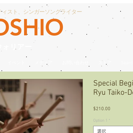
ティスト、シンガーソングライター
OSHIO
ウォリアー
イベント
メディア
お問い合わせ
ストア
Searc
Special Beg
Ryu Taiko-D
$210.00
価
格
Option 1
*
選択