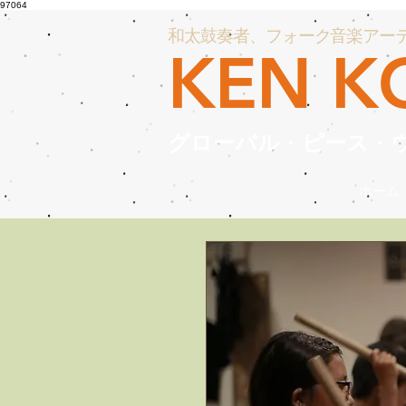
97064
和太鼓奏者、フォーク音楽アー
KEN K
グローバル
・
ピース
・
ホーム