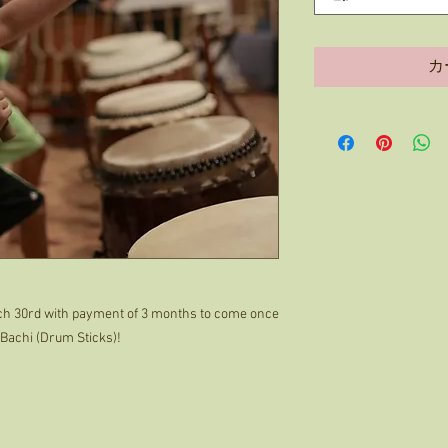
カ
rch 30rd with payment of 3 months to come once
e Bachi (Drum Sticks)!